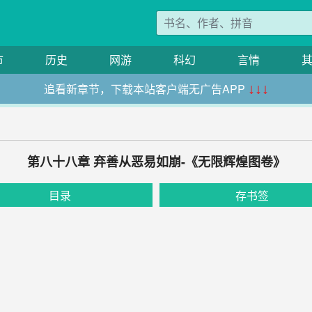
市
历史
网游
科幻
言情
追看新章节，下载本站客户端无广告APP
↓↓↓
第八十八章 弃善从恶易如崩-《无限辉煌图卷》
目录
存书签