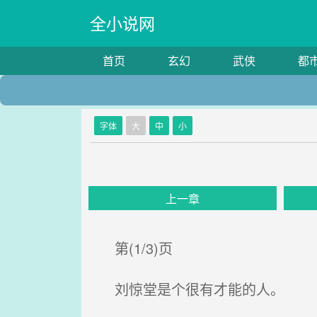
全小说网
首页
玄幻
武侠
都
字体
大
中
小
上一章
第(1/3)页
刘惊堂是个很有才能的人。