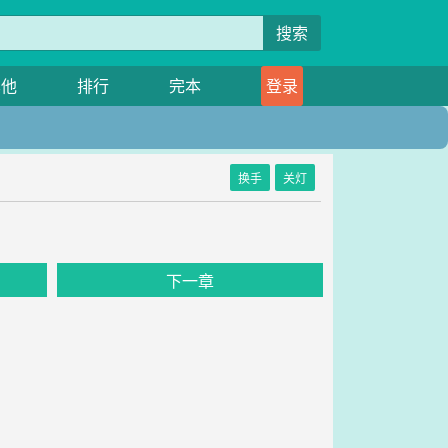
搜索
其他
排行
完本
登录
换手
关灯
下一章