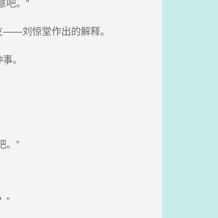
吧。”
友——刘惊堂作出的解释。
种事。
。”
”