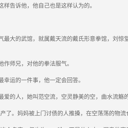
这样告诉他，他自己也是这样认为的。
最大的武馆，就属戴天流的戴氏形意拳馆，刘惊堂
他作师兄，对他的拳法服气。
最幸运的一件事，他一定会回答。
爱的人，她叫范空流，空灵静美的空，曲水流觞
产了。妈妈被上门讨债的人推搡，在空荡荡的物流