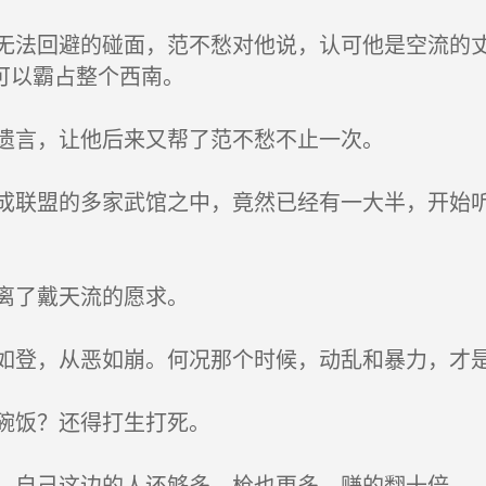
法回避的碰面，范不愁对他说，认可他是空流的丈
可以霸占整个西南。
遗言，让他后来又帮了范不愁不止一次。
联盟的多家武馆之中，竟然已经有一大半，开始听
离了戴天流的愿求。
登，从恶如崩。何况那个时候，动乱和暴力，才
碗饭？还得打生打死。
自己这边的人还够多，枪也更多，赚的翻十倍。