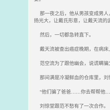
那一夜之后，他从男孩变成男人，
扬光大，让戴氏形意，让戴天流的
然后，一切都急转直下。
戴天流被查出癌症晚期，在病床上
范空流为了跟他幽会，说谎瞒骗父
那间满是冷凝鲜血的仓库里，刘惊
“他们骗了爸爸……你去帮帮他…
刘惊堂跟范不愁有了一次合作。