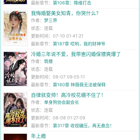
最新章节：
第106章：降维打击
我悔婚娶美女知青，你哭什么？
作者：
梦三界
状态：连载
更新时间：07-10 01:41:21
最新章节：
第187章 哎哟，我的财神爷
冷婚三年说不爱，我带崽闪婚保镖爽爆了
作者：
筑楼
状态：连载
更新时间：08-07 09:05:11
最新章节：
第160章 林薇薇无法被保释
自律就变帅！高冷校花绷不住了！
作者：
单身狗协会副会长
状态：连载
更新时间：08-08 01:27:09
最新章节：
第317章 收视碾压，再无悬念！
年上瘾