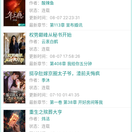
作者：
酸辣鱼
状态：连载
更新时间：08-07 22:23:31
最新章节：
第113章 宣布婚讯
权势巅峰从秘书开始
作者：
云衷白鹤
状态：连载
更新时间：08-07 17:58:26
最新章节：
第408章 我给你五分钟
挺孕肚嫁京圈太子爷，渣前夫悔疯
作者：
季沐
状态：连载
更新时间：07-10 01:41:35
最新章节：
第一卷 第38章 开好房间等我
重生之殡葬大亨
作者：
炜洁
状态：连载