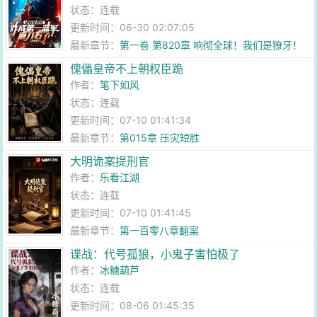
状态：连载
更新时间：06-30 02:07:05
最新章节：
第一卷 第820章 响彻全球！我们是獠牙！
傀儡皇帝不上朝权臣跪
作者：
笔下如风
状态：连载
更新时间：07-10 01:41:34
最新章节：
第015章 压灾短胜
大明诡案提刑官
作者：
乐看江湖
状态：连载
更新时间：07-10 01:41:45
最新章节：
第一百零八章翻案
谍战：代号孤狼，小鬼子害怕极了
作者：
冰糖葫芦
状态：连载
更新时间：08-06 01:45:35