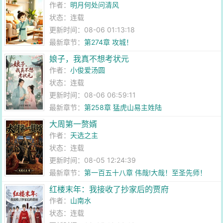
作者：
明月何处问清风
状态：连载
更新时间：08-06 01:13:18
最新章节：
第274章 攻城！
娘子，我真不想考状元
作者：
小俊爱汤圆
状态：连载
更新时间：08-06 06:59:11
最新章节：
第258章 猛虎山易主姓陆
大周第一赘婿
作者：
天选之主
状态：连载
更新时间：08-05 12:24:39
最新章节：
第一百五十八章 伟哉!大哉！至圣先师！
红楼末年：我接收了抄家后的贾府
作者：
山南水
状态：连载