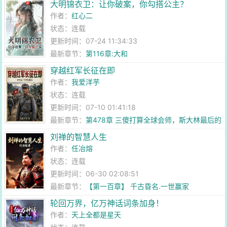
大明锦衣卫：让你破案，你勾搭公主？
作者：
红心二
状态：连载
更新时间：07-24 11:34:33
最新章节：
第116章:大和
穿越红军长征在即
作者：
我爱洋芋
状态：连载
更新时间：07-10 01:41:18
最新章节：
第478章 三傻打算全球会师，斯大林最后的
底牌！
刘禅的智慧人生
作者：
任冶熔
状态：连载
更新时间：06-30 02:08:51
最新章节：
【第一百章】 千古昏名.一世赢家
轮回万界，亿万神话词条加身！
作者：
天上全都是星天