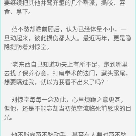
要继续把其他并驾齐驱的几个帮派，撕咬、吞
食、拿下。
范不愁却瞻前顾后，认为已经体量不小，一
旦动起来，彼此损伤都太大。最近两年，更是隐
隐提防着刘惊堂。
‘老东西自己知道功夫上有所不足，跑到哪里
去找了保养心意，打磨拳术的法门，藏头露尾，
想要瞒过我，就以为我看不出来了吗？’
刘惊堂每每一念及此，心里烦躁之意更甚，
但他，还是不能忘却当初范空流临死前恳求的目
光。
他不能向范不愁动手，甚至有人要对范不愁