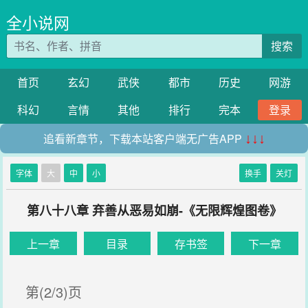
全小说网
搜索
首页
玄幻
武侠
都市
历史
网游
科幻
言情
其他
排行
完本
登录
追看新章节，下载本站客户端无广告APP
↓↓↓
字体
大
中
小
换手
关灯
第八十八章 弃善从恶易如崩-《无限辉煌图卷》
上一章
目录
存书签
下一章
第(2/3)页