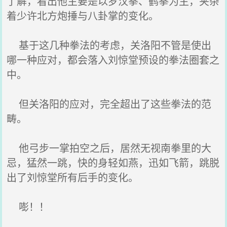
了解，看出他主要是以罗汉拳、鹤拳为主，夹杂
着少许北方炮捶与八卦掌的变化。
基于这几种拳法的考虑，关洛阳不管是使出
哪一种应对，都会落入刘惊堂预设的拳法圈套之
中。
但关洛阳的应对，完全超出了这些拳法的范
畴。
他弓步一掌拍空之后，居然无视南拳里的大
忌，猛然一跳，快的身轻如燕，迅如飞箭，跳脱
出了刘惊堂所有后手的变化。
嘭！！