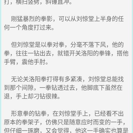
打，横扫竖劈，斜锤直冲。
刚猛暴烈的拳影，可以从刘惊堂上半身的任
何一个角度打过来。
但刘惊堂是以拳对拳，分毫不落下风，他的
拳，往往一钻出去，就错开关洛阳的拳锋，搭他
手臂，震他手肘。
无论关洛阳拳打得有多紧凑，刘惊堂总能找
到那个间隙，一拳钻透过去，他脚底下虽然在
退，手上却刁钻很辣。
形意拳的钻拳，在刘惊堂手上，已经看不出
原本的拳架子，仿佛只是随意应时而变的一手，
但仔细一琢磨，又会觉得，他这一手确实也算是