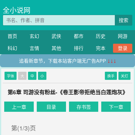
全小说网
搜索
首页
玄幻
武侠
都市
历史
网游
科幻
言情
其他
排行
完本
登录
追看新章节，下载本站客户端无广告APP
↓↓↓
字体
大
中
小
换手
关灯
第6章 司游没有粉丝-《卷王影帝拒绝当白莲炮灰》
上一章
目录
存书签
下一章
第(1/3)页