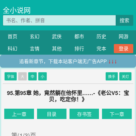
全小说网
搜索
首页
玄幻
武侠
都市
历史
网游
科幻
言情
其他
排行
完本
登录
追看新章节，下载本站客户端无广告APP
↓↓↓
字体
大
中
小
换手
关灯
95.第95章 她，竟然躺在他怀里……-《老公V5：宝
贝，吃定你！》
上一章
目录
存书签
下一章
第(1/3)页