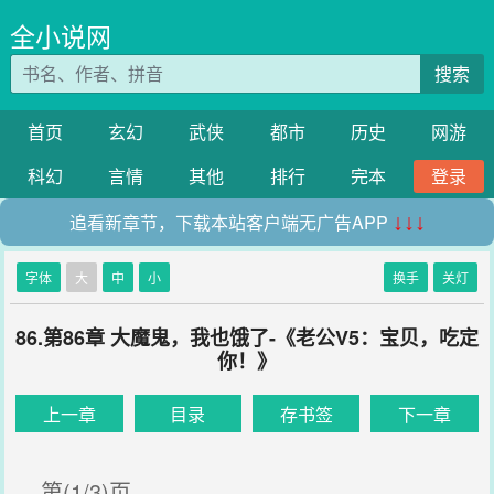
全小说网
搜索
首页
玄幻
武侠
都市
历史
网游
科幻
言情
其他
排行
完本
登录
追看新章节，下载本站客户端无广告APP
↓↓↓
字体
大
中
小
换手
关灯
86.第86章 大魔鬼，我也饿了-《老公V5：宝贝，吃定
你！》
上一章
目录
存书签
下一章
第(1/3)页