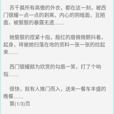
苏千晨所有高傲的外衣，都在这一刻，被西
门银耀一点一点的剥离，内心的阴暗面，丑陋
面，被狠狠的暴露无遗……
她狠狠的捏紧十指，殷红的唇微微颤抖着，
起身，将被她扫落在地的资料一张一张的捡起
来……
西门银耀颇为欣赏的勾唇一笑，打了个响
指……
很快，就有人推门而入，送来一餐车丰盛的
晚餐……
第(1/3)页