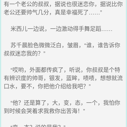
有一个老公的叔叔，据说也很迷恋你，据说比你
老公还要帅气几分，真是幸福死了……”
米西儿一边说，一边激动得手舞足蹈……
苏千晨脸色微微泛白，皱眉，“谁，谁告诉你
叔叔迷恋我的？”
“哎哟，外面都传疯了，听说，你叔叔是个特
有辨识度的帅哥，银发，蓝眸，啧啧，想想就流
口水，要不，你把他介绍给我吧？”
“他？还是算了，大，变，态，一个，我怕你
到时候会哭着求我救你出苦海！”