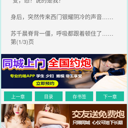
“变，态？说的是我？”
身后，突然传来西门银耀阴冷的声音……
苏千晨脊背一僵，呼吸都跟着顿住了……
第(1/3)页
上一章
目录
存书签
下一章