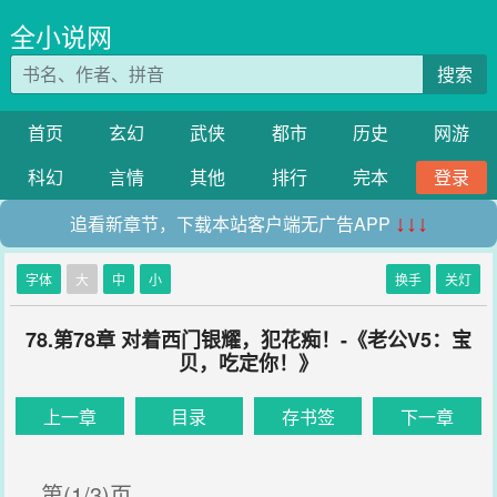
全小说网
搜索
首页
玄幻
武侠
都市
历史
网游
科幻
言情
其他
排行
完本
登录
追看新章节，下载本站客户端无广告APP
↓↓↓
字体
大
中
小
换手
关灯
78.第78章 对着西门银耀，犯花痴！-《老公V5：宝
贝，吃定你！》
上一章
目录
存书签
下一章
第(1/3)页