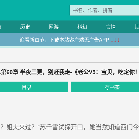
市
历史
网游
科幻
言情
追看新章节，下载本站客户端无广告APP
↓↓↓
0.第60章 半夜三更，别赶我走-《老公V5：宝贝，吃定你
目录
存书签
？姐夫来过？”苏千雪试探开口，她当然知道西门