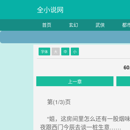
全小说网
首页
玄幻
武侠
都
字体
大
中
小
6
上一章
第(1/3)页
“姐，这房间里怎么还有一股烟味
夜跟西门今辰去谈一桩生意……