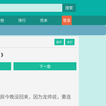
搜索
其他
排行
完本
登录
换手
关灯
！》
下一章
今辰今晚没回来，因为龙帅说，要连