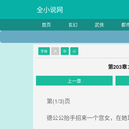
全小说网
首页
玄幻
武侠
都
字体
大
中
小
第203
上一章
第(1/3)页
德公公抬手招来一个宫女，在她