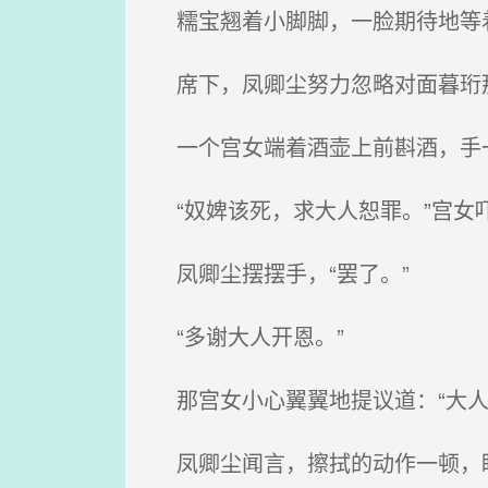
糯宝翘着小脚脚，一脸期待地等
席下，凤卿尘努力忽略对面暮珩
一个宫女端着酒壶上前斟酒，手
“奴婢该死，求大人恕罪。”宫女
凤卿尘摆摆手，“罢了。”
“多谢大人开恩。”
那宫女小心翼翼地提议道：“大人
凤卿尘闻言，擦拭的动作一顿，