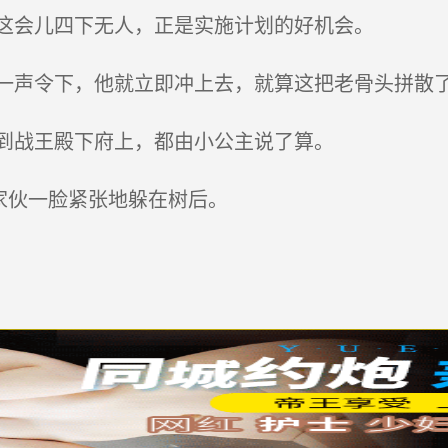
这会儿四下无人，正是实施计划的好机会。
声令下，他就立即冲上去，就算这把老骨头拼散了
到战王殿下府上，都由小公主说了算。
家伙一脸紧张地躲在树后。