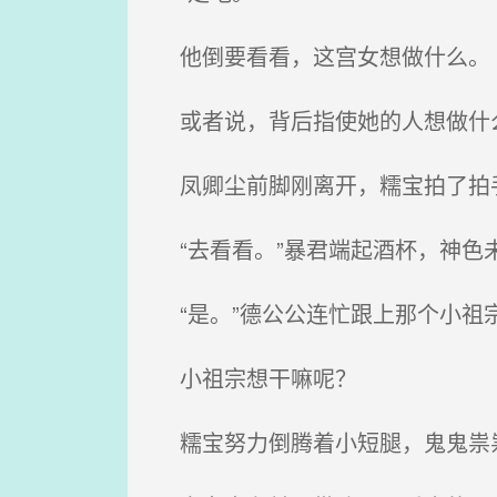
他倒要看看，这宫女想做什么。
或者说，背后指使她的人想做什
凤卿尘前脚刚离开，糯宝拍了拍手
“去看看。”暴君端起酒杯，神色
“是。”德公公连忙跟上那个小祖
小祖宗想干嘛呢？
糯宝努力倒腾着小短腿，鬼鬼祟