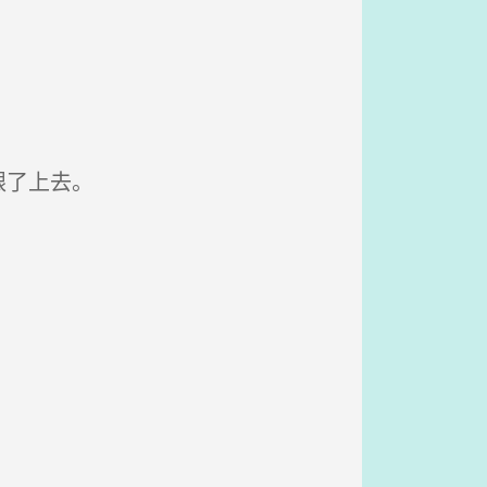
跟了上去。