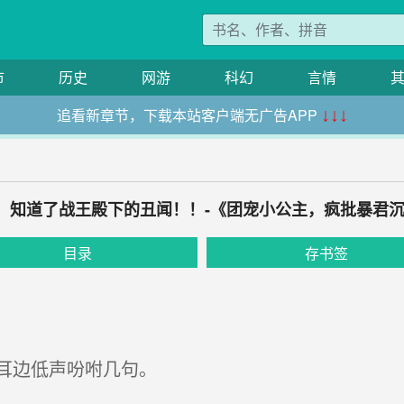
市
历史
网游
科幻
言情
追看新章节，下载本站客户端无广告APP
↓↓↓
章：知道了战王殿下的丑闻！！-《团宠小公主，疯批暴君
目录
存书签
耳边低声吩咐几句。