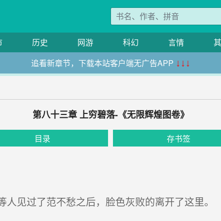
市
历史
网游
科幻
言情
追看新章节，下载本站客户端无广告APP
↓↓↓
第八十三章 上穷碧落-《无限辉煌图卷》
目录
存书签
人见过了范不愁之后，脸色灰败的离开了这里。