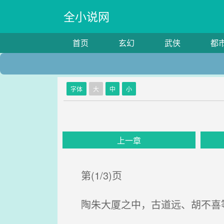
全小说网
首页
玄幻
武侠
都
字体
大
中
小
上一章
第(1/3)页
陶朱大厦之中，古道远、胡不喜等