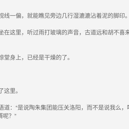
线一偏，就能瞧见旁边几行湿漉漉沾着泥的脚印
在这里，听过雨打玻璃的声音，古道远和胡不喜来
惊堂身上，已经是干燥的了。
了这里。
道：“是说陶朱集团能压关洛阳，而不是说我么，
呢？”