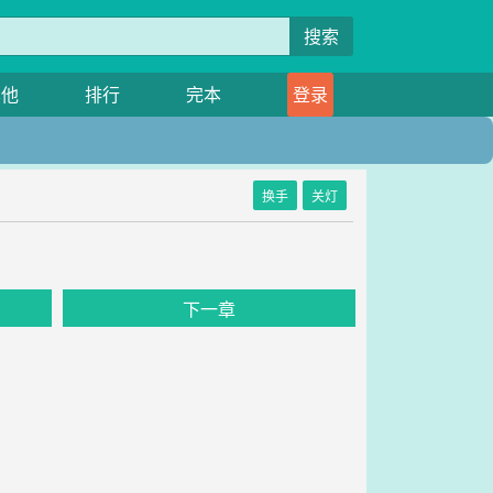
搜索
其他
排行
完本
登录
换手
关灯
下一章