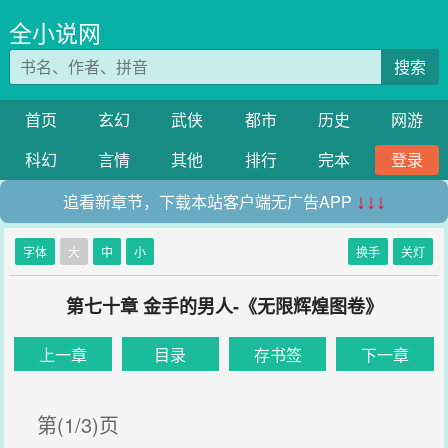
全小说网
搜索
首页
玄幻
武侠
都市
历史
网游
科幻
言情
其他
排行
完本
登录
追看新章节，下载本站客户端无广告APP
↓↓↓
字体
大
中
小
换手
关灯
第七十章 金手的男人-《无限辉煌图卷》
上一章
目录
存书签
下一章
第(1/3)页