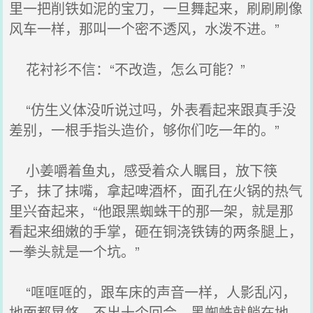
里一把削铁如泥的宝刀，一旦舞起来，刷刷刷像
风车一样，那叫一个密不透风，水泼不进。”
花衬衫不信：“不改造，怎么可能？”
“仿生义体没听说过吗，外表看起来跟真手没
差别，一根手指头造价，够你们吃一年的。”
小姜嚼着鱼丸，感受着众人瞩目，放下筷
子，抹了抹嘴，拿起啤酒杯，面孔在火锅的热气
里兴奋起来，“他跟黑蜘蛛干的那一架，就是那
看起来细嫩的手掌，砸在铜浇铁铸的两条腿上，
一拳头就是一个坑。”
“哐哐哐的，跟车床的声音一样，人影乱闪，
地面都晃悠，不出十个回合，黑蜘蛛就躺在地