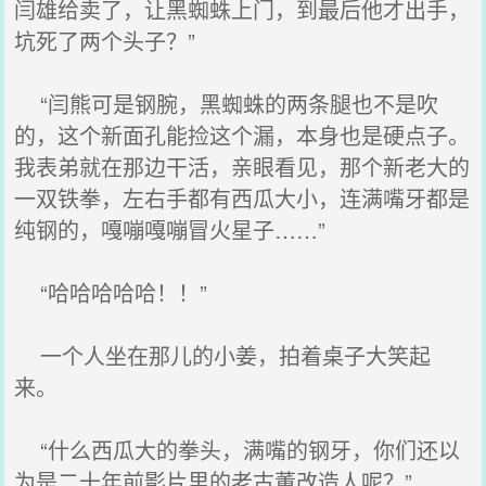
闫雄给卖了，让黑蜘蛛上门，到最后他才出手，
坑死了两个头子？”
“闫熊可是钢腕，黑蜘蛛的两条腿也不是吹
的，这个新面孔能捡这个漏，本身也是硬点子。
我表弟就在那边干活，亲眼看见，那个新老大的
一双铁拳，左右手都有西瓜大小，连满嘴牙都是
纯钢的，嘎嘣嘎嘣冒火星子……”
“哈哈哈哈哈！！”
一个人坐在那儿的小姜，拍着桌子大笑起
来。
“什么西瓜大的拳头，满嘴的钢牙，你们还以
为是二十年前影片里的老古董改造人呢？”