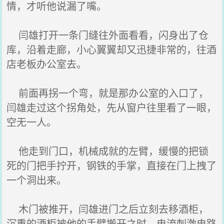
情，才听他说漏了嘴。
闫雄打开一条门缝往外面看看，闪身出了仓
库，沿着走廊，小心翼翼却又迅捷非常的，往酒
店老板办公室去。
前面再拐一个弯，就是那办公室的入口了，
闫雄走过这个拐角处，先从窗户往里看了一眼，
空无一人。
他走到门口，机械成就的左臂，缓慢的把锁
死的门把手拧开，钢铁的手掌，直接在门上拽了
一个洞出来。
木门被推开，闫雄进门之后立刻去移酒柜，
沉重的酒柜被他的手臂搬开之时，电流刺激电路