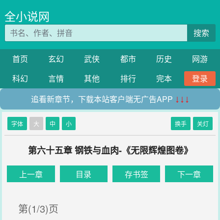
全小说网
搜索
首页
玄幻
武侠
都市
历史
网游
科幻
言情
其他
排行
完本
登录
追看新章节，下载本站客户端无广告APP
↓↓↓
字体
大
中
小
换手
关灯
第六十五章 钢铁与血肉-《无限辉煌图卷》
上一章
目录
存书签
下一章
第(1/3)页