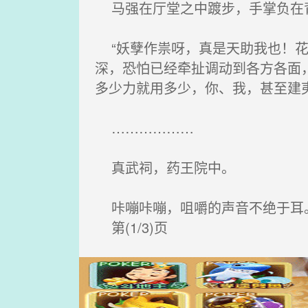
马强在厅堂之中踱步，手掌负在
“妖孽作祟呀，真是天助我也！花
深，恐怕已经牵扯调动到各方各面
多少力就用多少，你、我，甚至建
………………
真武祠，药王院中。
咔嘣咔嘣，咀嚼的声音不绝于耳
第(1/3)页