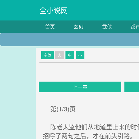
全小说网
首页
玄幻
武侠
都
字体
大
中
小
上一章
第(1/3)页
陈老太监他们从地道里上来的时候
招呼了两句之后，才在前头引路。