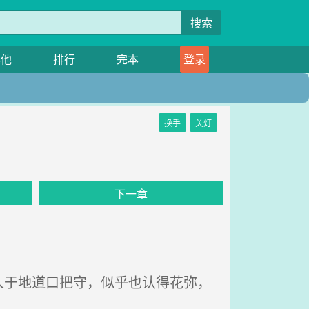
搜索
其他
排行
完本
登录
换手
关灯
下一章
于地道口把守，似乎也认得花弥，