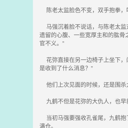
陈老太监脸色不变，双手抱拳，呵
马强沉着脸不说话，与陈老太监对
遗留的心腹、一些宽厚主和的肱骨
官不义。”
花弥直接在另一边椅子上坐下，闻
是收到了什么消息？”
他们上次见面的时候，还是围杀
九鹤不但是花弥的大仇人，也早
当初马强要强收孔雀尾，九鹤抱了
满仓。