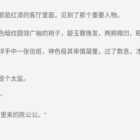
都是红漆的客厅里面，见到了那个重要人物。
暗纹圆领广袖的袍子，碧玉簪挽发，两颊微凹，眼
手中一张信纸，神色极其审慎凝重，过了数息，才
是个太监。
”
里来的陈公公。”