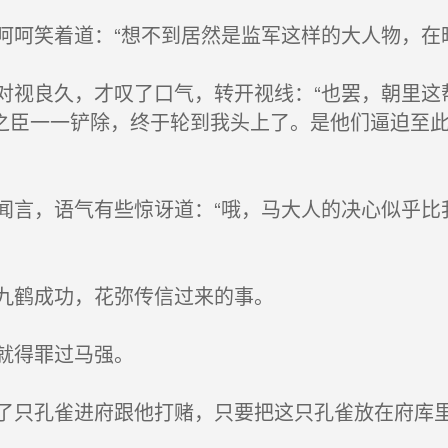
呵笑着道：“想不到居然是监军这样的大人物，在
视良久，才叹了口气，转开视线：“也罢，朝里这
之臣一一铲除，终于轮到我头上了。是他们逼迫至
言，语气有些惊讶道：“哦，马大人的决心似乎比
九鹤成功，花弥传信过来的事。
就得罪过马强。
只孔雀进府跟他打赌，只要把这只孔雀放在府库里