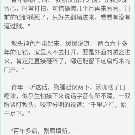
留心，时常打扫，可惜偷懒几个月再来看看，门
前的锁都锈死了，只好先翻墙进来，看看有没有
遭过贼。”
教头神色严肃起来，缓缓说道：“两百六十多
年的旧锁，家里人不去打开，要是外面的贼盗进
来，肯定是直接砸碎了，哪还能留下这扇朽木的
门户。”
青年一听这话，胸膛起伏两下，闭嘴咽了口
唾沫，似乎生怕接下来说话字音有所不清，一双
眼紧盯教头，咬字分明的说道：“千里之行，始
于足下。”
“百年多病，割腐填新。”