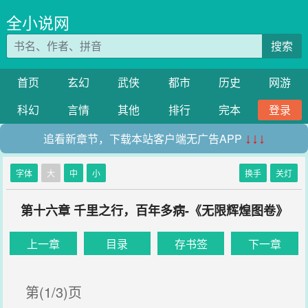
全小说网
搜索
首页
玄幻
武侠
都市
历史
网游
科幻
言情
其他
排行
完本
登录
追看新章节，下载本站客户端无广告APP
↓↓↓
字体
大
中
小
换手
关灯
第十六章 千里之行，百年多病-《无限辉煌图卷》
上一章
目录
存书签
下一章
第(1/3)页