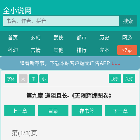
全小说网
搜索
首页
玄幻
武侠
都市
历史
网游
科幻
言情
其他
排行
完本
登录
追看新章节，下载本站客户端无广告APP
↓↓↓
字体
大
中
小
换手
关灯
第九章 道阻且长-《无限辉煌图卷》
上一章
目录
存书签
下一章
第(1/3)页