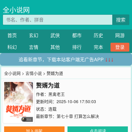
全小说网
搜索
首页
玄幻
武侠
都市
历史
网游
科幻
言情
其他
排行
完本
登录
追看新章节，下载本站客户端无广告APP
↓↓↓
全小说网
>
言情小说
> 赘婿为道
赘婿为道
作者：
黑禽老王
更新时间：2025-10-06 17:50:03
状态：连载
最新章节：
第七十章 打算怎么解决
加入书架
点击阅读