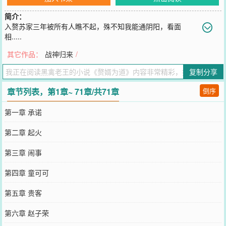
简介：
入赘苏家三年被所有人瞧不起，殊不知我能通阴阳，看面
相.....
您要是觉得《
赘婿为道
》还不错的话请不要忘记向您QQ群和微博微信
其它作品：
战神归来
/
里的朋友推荐哦！
复制分享
章节列表，第1章~ 71章/共71章
倒序
第一章 承诺
第二章 起火
第三章 闹事
第四章 童可可
第五章 贵客
第六章 赵子荣